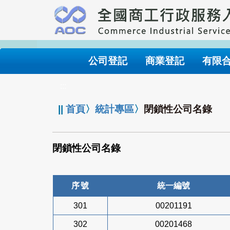
跳
到
主
要
內
公司登記
商業登記
有限
容
:::
||
首頁
〉
統計專區
〉
閉鎖性公司名錄
閉鎖性公司名錄
序號
統一編號
301
00201191
302
00201468