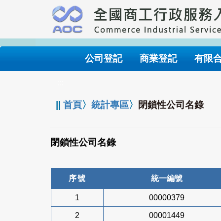
跳
到
主
要
內
公司登記
商業登記
有限
容
:::
||
首頁
〉
統計專區
〉
閉鎖性公司名錄
閉鎖性公司名錄
序號
統一編號
1
00000379
2
00001449