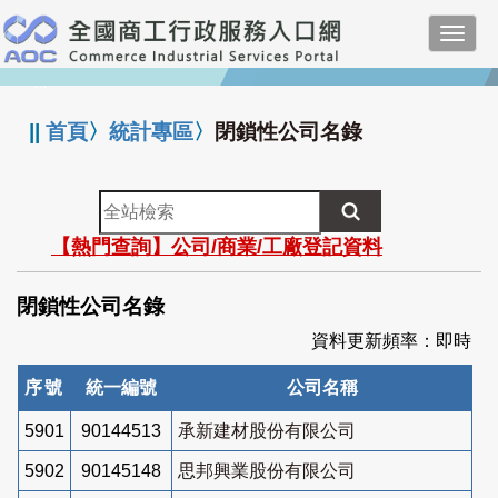
跳
Toggl
到
navig
主
:::
要
內
||
首頁
〉
統計專區
〉
閉鎖性公司名錄
容
全
站
【熱門查詢】公司/商業/工廠登記資料
檢
索
閉鎖性公司名錄
資料更新頻率：即時
序號
統一編號
公司名稱
5901
90144513
承新建材股份有限公司
5902
90145148
思邦興業股份有限公司