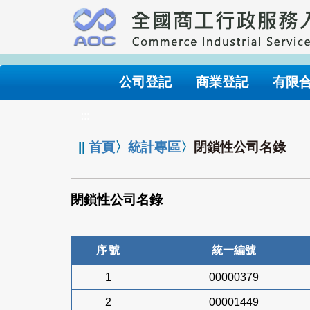
跳
到
主
要
內
公司登記
商業登記
有限
容
:::
||
首頁
〉
統計專區
〉
閉鎖性公司名錄
閉鎖性公司名錄
序號
統一編號
1
00000379
2
00001449