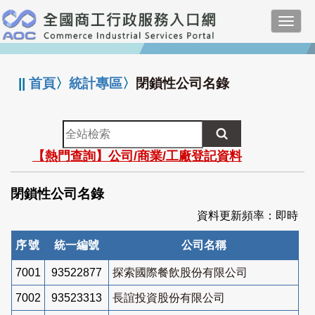
跳
Toggl
到
navig
主
:::
要
內
||
首頁
〉
統計專區
〉
閉鎖性公司名錄
容
全
站
【熱門查詢】公司/商業/工廠登記資料
檢
索
閉鎖性公司名錄
資料更新頻率：即時
序號
統一編號
公司名稱
7001
93522877
探索國際餐飲股份有限公司
7002
93523313
長誼投資股份有限公司