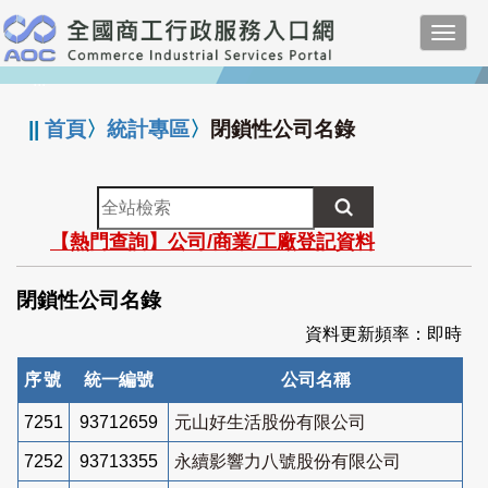
跳
Toggl
到
navig
主
:::
要
內
||
首頁
〉
統計專區
〉
閉鎖性公司名錄
容
全
站
【熱門查詢】公司/商業/工廠登記資料
檢
索
閉鎖性公司名錄
資料更新頻率：即時
序號
統一編號
公司名稱
7251
93712659
元山好生活股份有限公司
7252
93713355
永續影響力八號股份有限公司