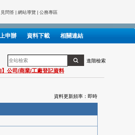
常見問答
|
網站導覽
|
公務專區
上申辦
資料下載
相關連結
全
進階檢索
站
】公司/商業/工廠登記資料
檢
索
資料更新頻率：即時