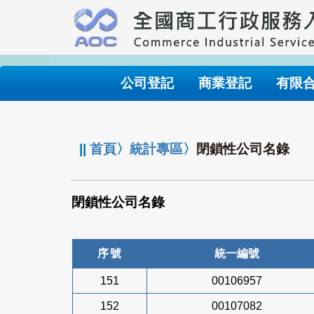
跳
到
主
要
內
公司登記
商業登記
有限
容
:::
||
首頁
〉
統計專區
〉
閉鎖性公司名錄
閉鎖性公司名錄
序號
統一編號
151
00106957
152
00107082