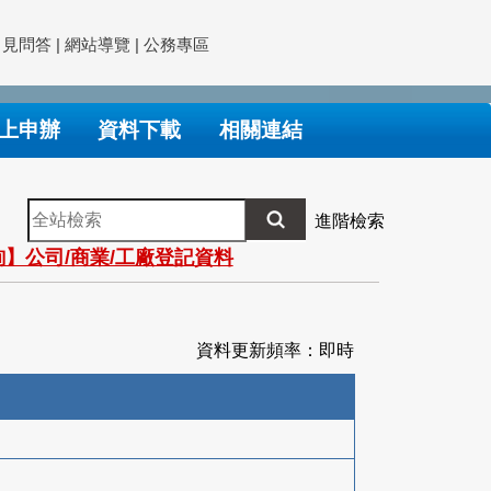
常見問答
|
網站導覽
|
公務專區
上申辦
資料下載
相關連結
全
進階檢索
站
】公司/商業/工廠登記資料
檢
索
資料更新頻率：即時