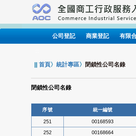
跳
到
主
要
內
公司登記
商業登記
有限
容
:::
||
首頁
〉
統計專區
〉
閉鎖性公司名錄
閉鎖性公司名錄
序號
統一編號
251
00168593
252
00168664