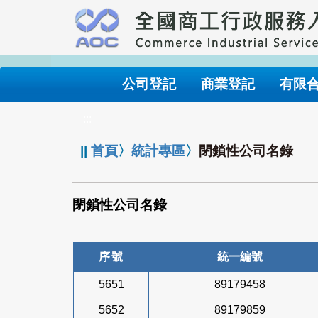
跳
到
主
要
內
公司登記
商業登記
有限
容
:::
||
首頁
〉
統計專區
〉
閉鎖性公司名錄
閉鎖性公司名錄
序號
統一編號
5651
89179458
5652
89179859