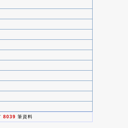
有
8039
筆資料