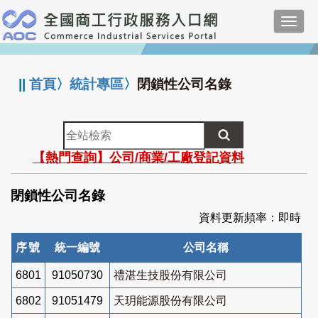
跳
Toggl
到
navig
主
:::
要
內
||
首頁
〉
統計專區
〉
閉鎖性公司名錄
容
全
站
【熱門查詢】公司/商業/工廠登記資料
檢
索
閉鎖性公司名錄
資料更新頻率：即時
序號
統一編號
公司名稱
6801
91050730
禮湛生技股份有限公司
6802
91051479
天玥能源股份有限公司