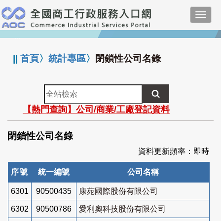
跳
Toggl
到
navig
主
:::
要
內
||
首頁
〉
統計專區
〉
閉鎖性公司名錄
容
全
站
【熱門查詢】公司/商業/工廠登記資料
檢
索
閉鎖性公司名錄
資料更新頻率：即時
序號
統一編號
公司名稱
6301
90500435
康苑國際股份有限公司
6302
90500786
愛利奧科技股份有限公司