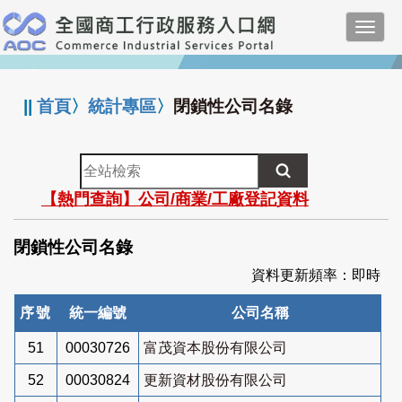
跳
Toggl
到
navig
主
:::
要
內
||
首頁
〉
統計專區
〉
閉鎖性公司名錄
容
全
站
【熱門查詢】公司/商業/工廠登記資料
檢
索
閉鎖性公司名錄
資料更新頻率：即時
序號
統一編號
公司名稱
51
00030726
富茂資本股份有限公司
52
00030824
更新資材股份有限公司