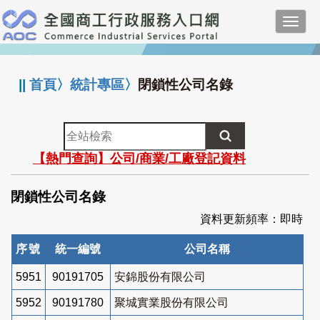
跳
Toggl
到
navig
主
:::
要
內
||
首頁
〉
統計專區
〉
閉鎖性公司名錄
容
全
站
【熱門查詢】公司/商業/工廠登記資料
檢
索
閉鎖性公司名錄
資料更新頻率：即時
序號
統一編號
公司名稱
5951
90191705
安錦股份有限公司
5952
90191780
聚城實業股份有限公司