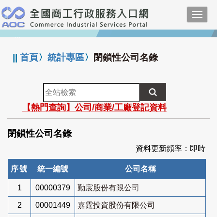
跳
Toggl
到
navig
主
:::
要
內
||
首頁
〉
統計專區
〉
閉鎖性公司名錄
容
全
站
【熱門查詢】公司/商業/工廠登記資料
檢
索
閉鎖性公司名錄
資料更新頻率：即時
序號
統一編號
公司名稱
1
00000379
勤宸股份有限公司
2
00001449
嘉霆投資股份有限公司