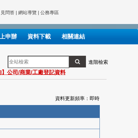
常見問答
|
網站導覽
|
公務專區
上申辦
資料下載
相關連結
全
進階檢索
站
】公司/商業/工廠登記資料
檢
索
資料更新頻率：即時