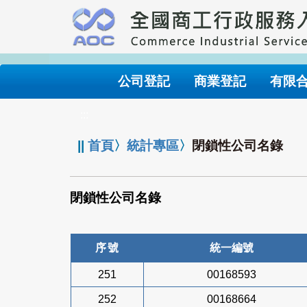
跳
到
主
要
內
公司登記
商業登記
有限
容
:::
||
首頁
〉
統計專區
〉
閉鎖性公司名錄
閉鎖性公司名錄
序號
統一編號
251
00168593
252
00168664