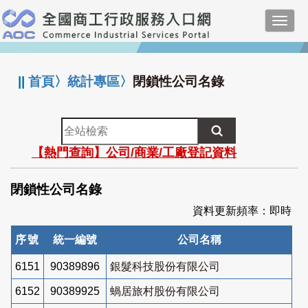
跳
Toggl
到
navig
主
:::
要
內
||
首頁
〉
統計專區
〉
閉鎖性公司名錄
容
全
站
【熱門查詢】公司/商業/工廠登記資料
檢
索
閉鎖性公司名錄
資料更新頻率：即時
序號
統一編號
公司名稱
6151
90389896
銀髮科技股份有限公司
6152
90389925
蝸居旅村股份有限公司