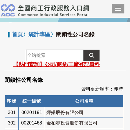
跳
Toggl
到
navig
主
:::
要
內
||
首頁
〉
統計專區
〉
閉鎖性公司名錄
容
全
站
【熱門查詢】公司/商業/工廠登記資料
檢
索
閉鎖性公司名錄
資料更新頻率：即時
序號
統一編號
公司名稱
301
00201191
爍樂股份有限公司
302
00201468
金柏睿投資股份有限公司