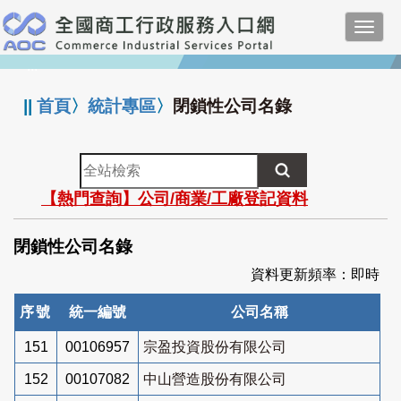
跳
Toggl
到
navig
主
:::
要
內
||
首頁
〉
統計專區
〉
閉鎖性公司名錄
容
全
站
【熱門查詢】公司/商業/工廠登記資料
檢
索
閉鎖性公司名錄
資料更新頻率：即時
序號
統一編號
公司名稱
151
00106957
宗盈投資股份有限公司
152
00107082
中山營造股份有限公司