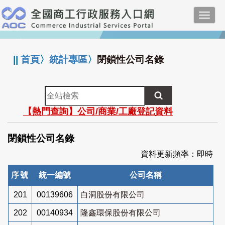
跳
Toggl
到
navig
主
:::
要
內
||
首頁
〉
統計專區
〉
閉鎖性公司名錄
容
全
站
【熱門查詢】公司/商業/工廠登記資料
檢
索
閉鎖性公司名錄
資料更新頻率：即時
序號
統一編號
公司名稱
201
00139606
白洞股份有限公司
202
00140934
隆鑫環保股份有限公司