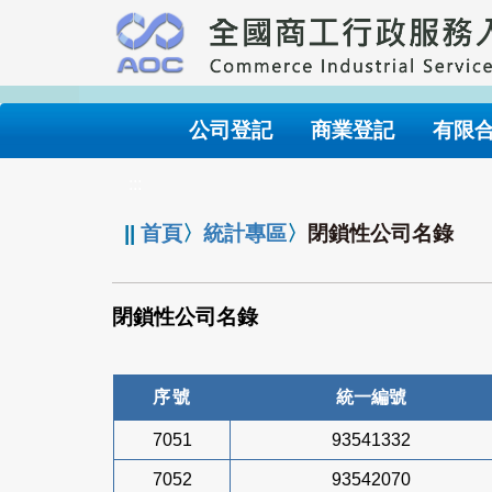
跳
到
主
要
內
公司登記
商業登記
有限
容
:::
||
首頁
〉
統計專區
〉
閉鎖性公司名錄
閉鎖性公司名錄
序號
統一編號
7051
93541332
7052
93542070