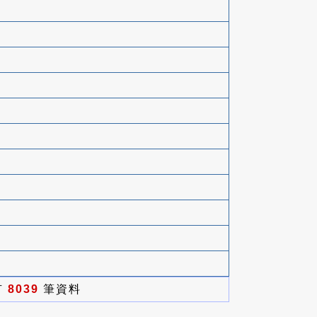
有
8039
筆資料