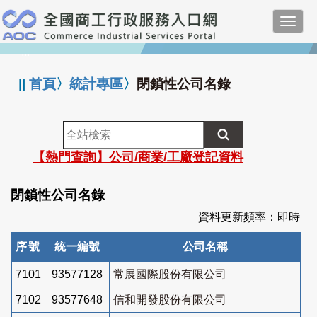
跳
Toggl
到
navig
主
:::
要
內
||
首頁
〉
統計專區
〉
閉鎖性公司名錄
容
全
站
【熱門查詢】公司/商業/工廠登記資料
檢
索
閉鎖性公司名錄
資料更新頻率：即時
序號
統一編號
公司名稱
7101
93577128
常展國際股份有限公司
7102
93577648
信和開發股份有限公司