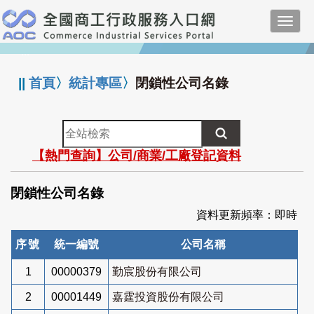
跳
Toggl
到
navig
主
:::
要
內
||
首頁
〉
統計專區
〉
閉鎖性公司名錄
容
全
站
【熱門查詢】公司/商業/工廠登記資料
檢
索
閉鎖性公司名錄
資料更新頻率：即時
序號
統一編號
公司名稱
1
00000379
勤宸股份有限公司
2
00001449
嘉霆投資股份有限公司