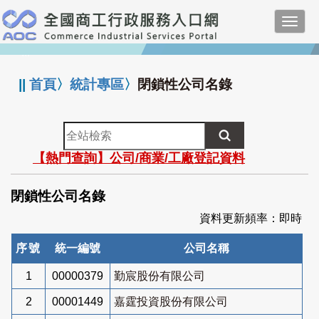
跳
Toggl
到
navig
主
:::
要
內
||
首頁
〉
統計專區
〉
閉鎖性公司名錄
容
全
站
【熱門查詢】公司/商業/工廠登記資料
檢
索
閉鎖性公司名錄
資料更新頻率：即時
序號
統一編號
公司名稱
1
00000379
勤宸股份有限公司
2
00001449
嘉霆投資股份有限公司