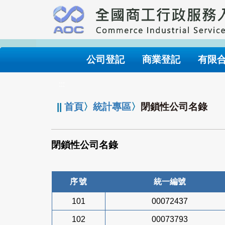
跳
到
主
要
內
公司登記
商業登記
有限
容
:::
||
首頁
〉
統計專區
〉
閉鎖性公司名錄
閉鎖性公司名錄
序號
統一編號
101
00072437
102
00073793