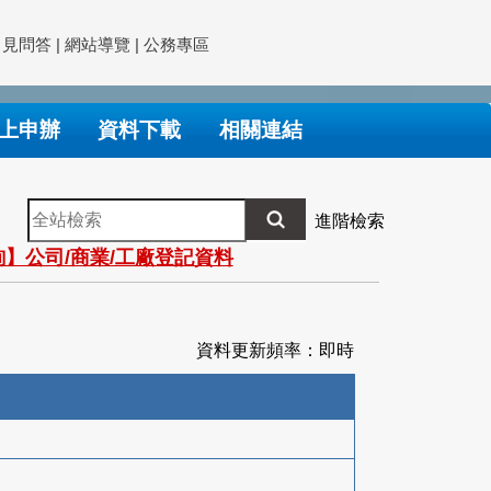
常見問答
|
網站導覽
|
公務專區
上申辦
資料下載
相關連結
全
進階檢索
站
】公司/商業/工廠登記資料
檢
索
資料更新頻率：即時