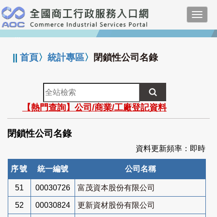
跳
Toggl
到
navig
主
:::
要
內
||
首頁
〉
統計專區
〉
閉鎖性公司名錄
容
全
站
【熱門查詢】公司/商業/工廠登記資料
檢
索
閉鎖性公司名錄
資料更新頻率：即時
序號
統一編號
公司名稱
51
00030726
富茂資本股份有限公司
52
00030824
更新資材股份有限公司