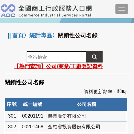
跳
Toggl
到
navig
主
:::
要
內
||
首頁
〉
統計專區
〉
閉鎖性公司名錄
容
全
站
【熱門查詢】公司/商業/工廠登記資料
檢
索
閉鎖性公司名錄
資料更新頻率：即時
序號
統一編號
公司名稱
301
00201191
爍樂股份有限公司
302
00201468
金柏睿投資股份有限公司