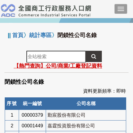
跳
Toggl
到
navig
主
:::
要
內
||
首頁
〉
統計專區
〉
閉鎖性公司名錄
容
全
站
【熱門查詢】公司/商業/工廠登記資料
檢
索
閉鎖性公司名錄
資料更新頻率：即時
序號
統一編號
公司名稱
1
00000379
勤宸股份有限公司
2
00001449
嘉霆投資股份有限公司