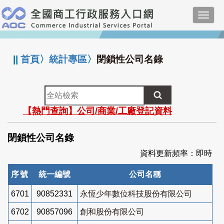
跳
Toggl
到
navig
主
:::
要
內
||
首頁
〉
統計專區
〉
閉鎖性公司名錄
容
全
站
【熱門查詢】公司/商業/工廠登記資料
檢
索
閉鎖性公司名錄
資料更新頻率：即時
序號
統一編號
公司名稱
6701
90852331
永恆少年數位科技股份有限公司
6702
90857096
創和股份有限公司