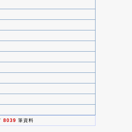
有
8039
筆資料