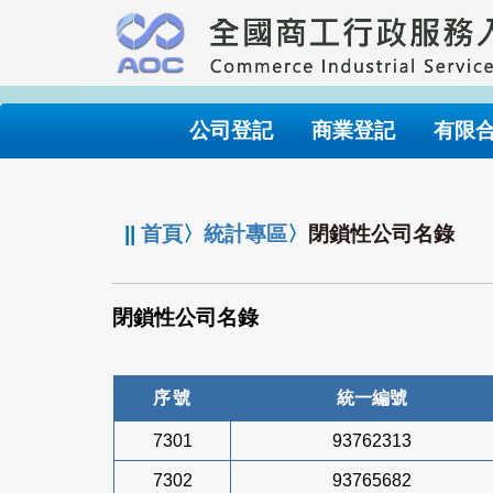
跳
到
主
要
內
公司登記
商業登記
有限
容
:::
||
首頁
〉
統計專區
〉
閉鎖性公司名錄
閉鎖性公司名錄
序號
統一編號
7301
93762313
7302
93765682