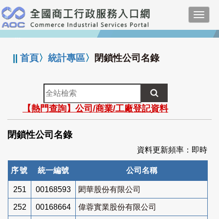
跳
Toggl
到
navig
主
:::
要
內
||
首頁
〉
統計專區
〉
閉鎖性公司名錄
容
全
站
【熱門查詢】公司/商業/工廠登記資料
檢
索
閉鎖性公司名錄
資料更新頻率：即時
序號
統一編號
公司名稱
251
00168593
閎華股份有限公司
252
00168664
偉蓉實業股份有限公司