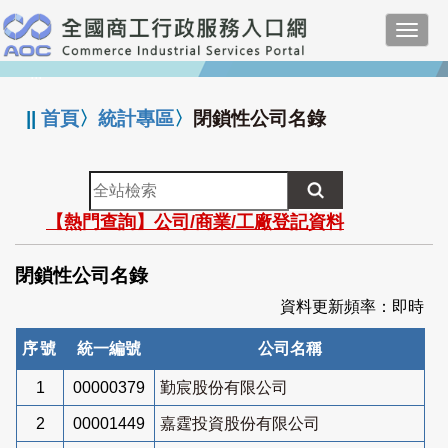
跳
Toggl
到
navig
主
:::
要
內
||
首頁
〉
統計專區
〉
閉鎖性公司名錄
容
全
站
【熱門查詢】公司/商業/工廠登記資料
檢
索
閉鎖性公司名錄
資料更新頻率：即時
序號
統一編號
公司名稱
1
00000379
勤宸股份有限公司
2
00001449
嘉霆投資股份有限公司