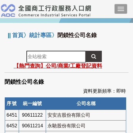
跳
Toggl
到
navig
主
:::
要
內
||
首頁
〉
統計專區
〉
閉鎖性公司名錄
容
全
站
【熱門查詢】公司/商業/工廠登記資料
檢
索
閉鎖性公司名錄
資料更新頻率：即時
序號
統一編號
公司名稱
6451
90611122
安安吉股份有限公司
6452
90611214
永馳股份有限公司