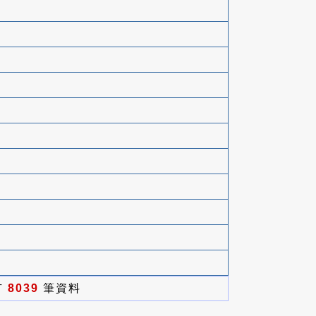
有
8039
筆資料