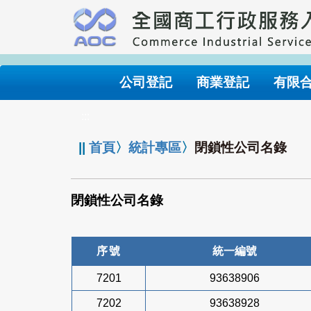
跳
到
主
要
內
公司登記
商業登記
有限
容
:::
||
首頁
〉
統計專區
〉
閉鎖性公司名錄
閉鎖性公司名錄
序號
統一編號
7201
93638906
7202
93638928