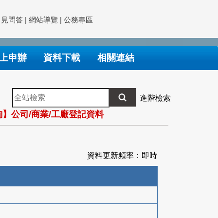
常見問答
|
網站導覽
|
公務專區
上申辦
資料下載
相關連結
全
進階檢索
站
】公司/商業/工廠登記資料
檢
索
資料更新頻率：即時