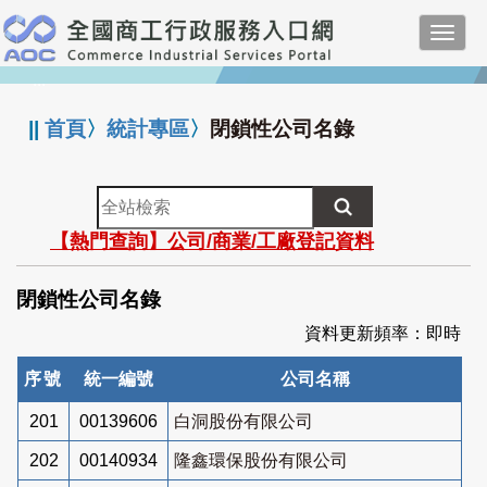
跳
Toggl
到
navig
主
:::
要
內
||
首頁
〉
統計專區
〉
閉鎖性公司名錄
容
全
站
【熱門查詢】公司/商業/工廠登記資料
檢
索
閉鎖性公司名錄
資料更新頻率：即時
序號
統一編號
公司名稱
201
00139606
白洞股份有限公司
202
00140934
隆鑫環保股份有限公司