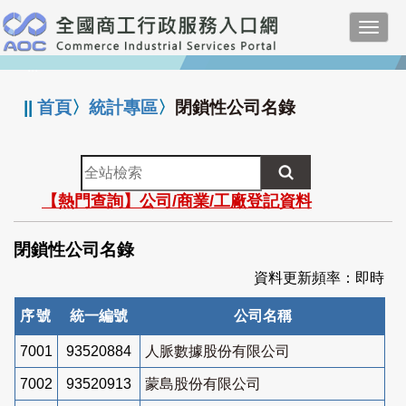
跳
Toggl
到
navig
主
:::
要
內
||
首頁
〉
統計專區
〉
閉鎖性公司名錄
容
全
站
【熱門查詢】公司/商業/工廠登記資料
檢
索
閉鎖性公司名錄
資料更新頻率：即時
序號
統一編號
公司名稱
7001
93520884
人脈數據股份有限公司
7002
93520913
蒙島股份有限公司