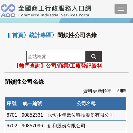
跳
Toggl
到
navig
主
:::
要
內
||
首頁
〉
統計專區
〉
閉鎖性公司名錄
容
全
站
【熱門查詢】公司/商業/工廠登記資料
檢
索
閉鎖性公司名錄
資料更新頻率：即時
序號
統一編號
公司名稱
6701
90852331
永恆少年數位科技股份有限公司
6702
90857096
創和股份有限公司