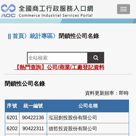
跳
Toggl
到
navig
主
:::
要
內
||
首頁
〉
統計專區
〉
閉鎖性公司名錄
容
全
站
【熱門查詢】公司/商業/工廠登記資料
檢
索
閉鎖性公司名錄
資料更新頻率：即時
序號
統一編號
公司名稱
6201
90422136
泓冠創投股份有限公司
6202
90422311
德哲投資股份有限公司