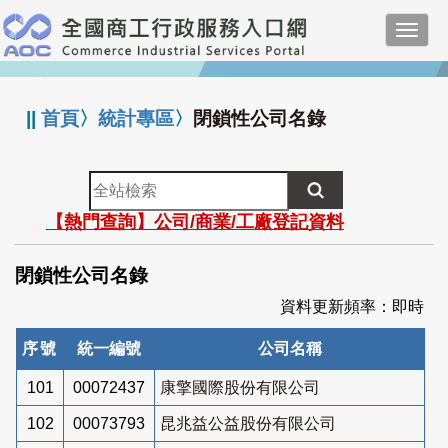
跳
Toggl
到
navig
主
:::
要
內
||
首頁
〉
統計專區
〉
閉鎖性公司名錄
容
全
站
【熱門查詢】公司/商業/工廠登記資料
檢
索
閉鎖性公司名錄
資料更新頻率：即時
序號
統一編號
公司名稱
101
00072437
康擎國際股份有限公司
102
00073793
昆兆益公益股份有限公司