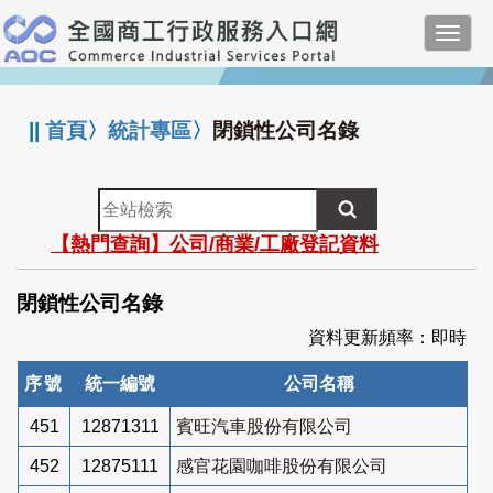
跳
Toggl
到
navig
主
:::
要
內
||
首頁
〉
統計專區
〉
閉鎖性公司名錄
容
全
站
【熱門查詢】公司/商業/工廠登記資料
檢
索
閉鎖性公司名錄
資料更新頻率：即時
序號
統一編號
公司名稱
451
12871311
賓旺汽車股份有限公司
452
12875111
感官花園咖啡股份有限公司