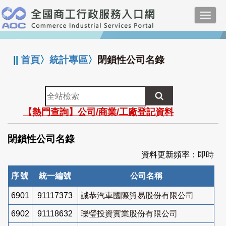
跳
Toggl
到
navig
主
:::
要
內
||
首頁
〉
統計專區
〉
閉鎖性公司名錄
容
全
站
【熱門查詢】公司/商業/工廠登記資料
檢
索
閉鎖性公司名錄
資料更新頻率：即時
序號
統一編號
公司名稱
6901
91117373
誠恭汽車國際貿易股份有限公司
6902
91118632
瓅瑩投資實業股份有限公司