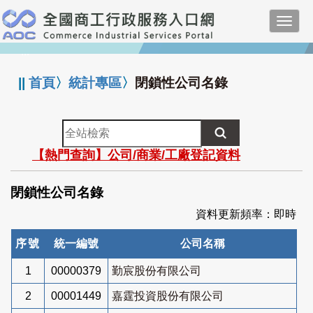
跳
Toggl
到
navig
主
:::
要
內
||
首頁
〉
統計專區
〉
閉鎖性公司名錄
容
全
站
【熱門查詢】公司/商業/工廠登記資料
檢
索
閉鎖性公司名錄
資料更新頻率：即時
序號
統一編號
公司名稱
1
00000379
勤宸股份有限公司
2
00001449
嘉霆投資股份有限公司