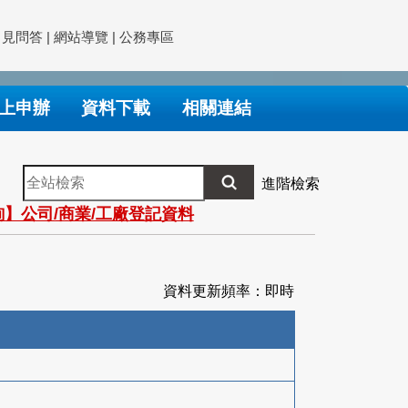
常見問答
|
網站導覽
|
公務專區
上申辦
資料下載
相關連結
全
進階檢索
站
】公司/商業/工廠登記資料
檢
索
資料更新頻率：即時