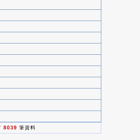
有
8039
筆資料