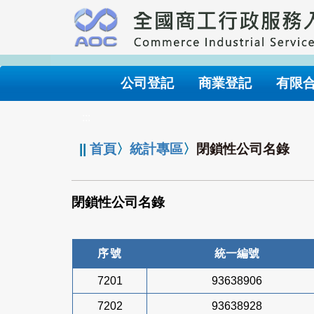
跳
到
主
要
內
公司登記
商業登記
有限
容
:::
||
首頁
〉
統計專區
〉
閉鎖性公司名錄
閉鎖性公司名錄
序號
統一編號
7201
93638906
7202
93638928