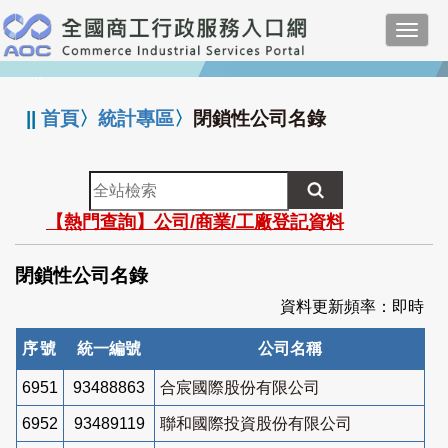
跳
Toggl
到
navig
主
:::
要
內
||
首頁
〉
統計專區
〉
閉鎖性公司名錄
容
全
站
【熱門查詢】公司/商業/工廠登記資料
檢
索
閉鎖性公司名錄
資料更新頻率：即時
序號
統一編號
公司名稱
6951
93488863
合宸國際股份有限公司
6952
93489119
聯和國際投資股份有限公司