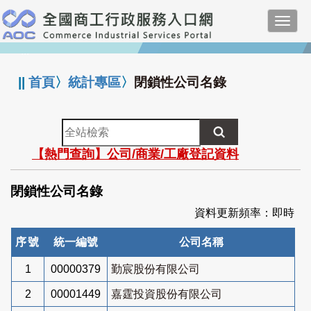
跳
Toggl
到
navig
主
:::
要
內
||
首頁
〉
統計專區
〉
閉鎖性公司名錄
容
全
站
【熱門查詢】公司/商業/工廠登記資料
檢
索
閉鎖性公司名錄
資料更新頻率：即時
序號
統一編號
公司名稱
1
00000379
勤宸股份有限公司
2
00001449
嘉霆投資股份有限公司