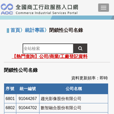
跳
Toggl
到
navig
主
:::
要
內
||
首頁
〉
統計專區
〉
閉鎖性公司名錄
容
全
站
【熱門查詢】公司/商業/工廠登記資料
檢
索
閉鎖性公司名錄
資料更新頻率：即時
序號
統一編號
公司名稱
6801
91044267
趨光影像股份有限公司
6802
91044702
數智融合股份有限公司