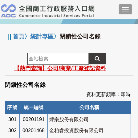
跳
Toggl
到
navig
主
:::
要
內
||
首頁
〉
統計專區
〉
閉鎖性公司名錄
容
全
站
【熱門查詢】公司/商業/工廠登記資料
檢
索
閉鎖性公司名錄
資料更新頻率：即時
序號
統一編號
公司名稱
301
00201191
爍樂股份有限公司
302
00201468
金柏睿投資股份有限公司