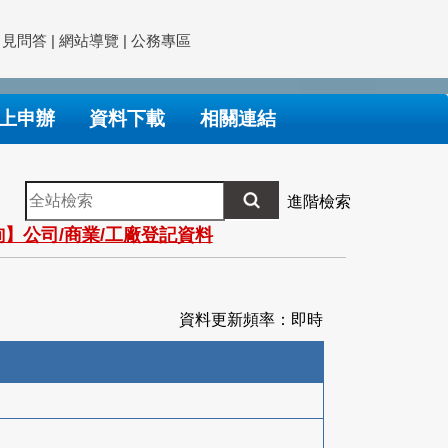
常見問答
|
網站導覽
|
公務專區
上申辦
資料下載
相關連結
全
進階檢索
站
】公司/商業/工廠登記資料
檢
索
資料更新頻率：即時