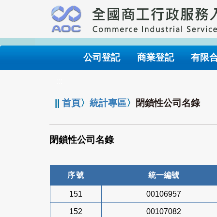
跳
到
主
要
內
公司登記
商業登記
有限
容
:::
||
首頁
〉
統計專區
〉
閉鎖性公司名錄
閉鎖性公司名錄
序號
統一編號
151
00106957
152
00107082