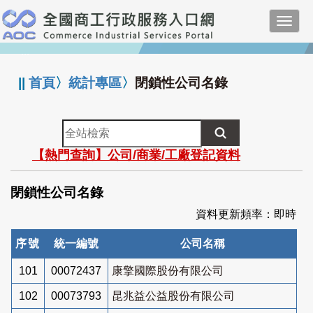
跳
Toggl
到
navig
主
:::
要
內
||
首頁
〉
統計專區
〉
閉鎖性公司名錄
容
全
站
【熱門查詢】公司/商業/工廠登記資料
檢
索
閉鎖性公司名錄
資料更新頻率：即時
序號
統一編號
公司名稱
101
00072437
康擎國際股份有限公司
102
00073793
昆兆益公益股份有限公司