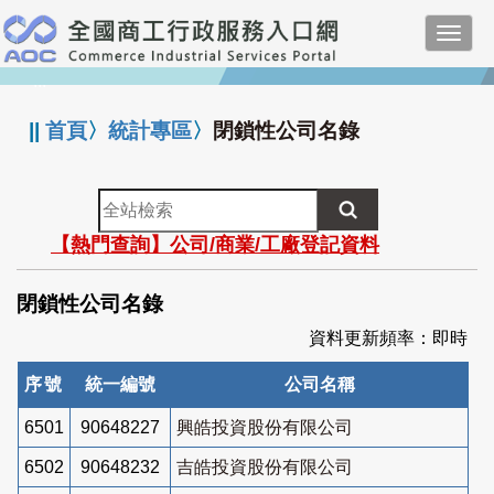
跳
Toggl
到
navig
主
:::
要
內
||
首頁
〉
統計專區
〉
閉鎖性公司名錄
容
全
站
【熱門查詢】公司/商業/工廠登記資料
檢
索
閉鎖性公司名錄
資料更新頻率：即時
序號
統一編號
公司名稱
6501
90648227
興皓投資股份有限公司
6502
90648232
吉皓投資股份有限公司