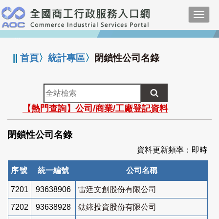
跳
Toggl
到
navig
主
:::
要
內
||
首頁
〉
統計專區
〉
閉鎖性公司名錄
容
全
站
【熱門查詢】公司/商業/工廠登記資料
檢
索
閉鎖性公司名錄
資料更新頻率：即時
序號
統一編號
公司名稱
7201
93638906
雷廷文創股份有限公司
7202
93638928
鈦銥投資股份有限公司